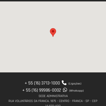
+ 55 (16) 3713-1000
(Ligações)
+ 55 (16) 99986-0002
(Whatsapp)
SEDE ADMINISTRATIVA
RUA VOLUNTÁRIOS DA FRANCA, 1875 - CENTRO - FRANCA - SP - CEP
14400-490