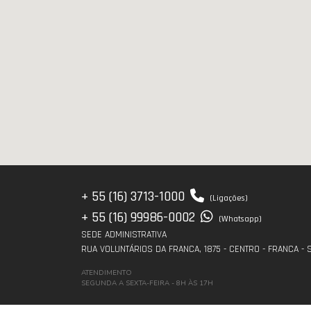
+ 55 (16) 3713-1000
(Ligações)
+ 55 (16) 99986-0002
(Whatsapp)
SEDE ADMINISTRATIVA
RUA VOLUNTÁRIOS DA FRANCA, 1875 - CENTRO - FRANCA - 
ATENDIMENTO
SEGUNDA A SEXTA-FEIRA - 8H ÀS 17H